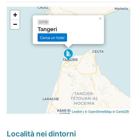
+
×
CITTÀ
−
Tangeri
Cerca un hotel
Leaflet
| ©
OpenStreetMap
©
CartoDB
Località nei dintorni