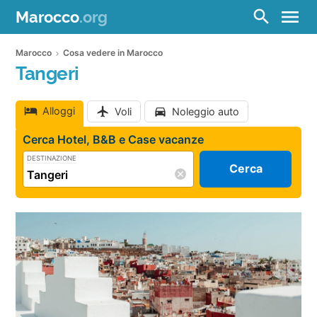
menu
search
Marocco
.org
Marocco
Cosa vedere in Marocco
Tangeri
Alloggi
Voli
Noleggio auto
Cerca Hotel, B&B e Case vacanze
DESTINAZIONE
Cerca