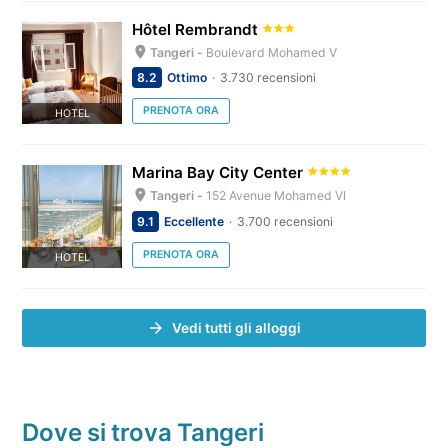
Hôtel Rembrandt
Tangeri -
Boulevard Mohamed V
8.2
Ottimo
3.730 recensioni
PRENOTA ORA
HOTEL
Marina Bay City Center
Tangeri -
152 Avenue Mohamed VI
9.1
Eccellente
3.700 recensioni
PRENOTA ORA
HOTEL
Vedi tutti gli alloggi
Dove si trova Tangeri